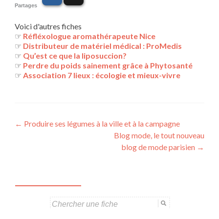
Partages
Voici d'autres fiches
☞
Réfléxologue aromathérapeute Nice
☞
Distributeur de matériel médical : ProMedis
☞
Qu’est ce que la liposuccion?
☞
Perdre du poids sainement grâce à Phytosanté
☞
Association 7 lieux : écologie et mieux-vivre
Navigation
←
Produire ses légumes à la ville et à la campagne
Blog mode, le tout nouveau
des
blog de mode parisien
→
articles
Search
for: