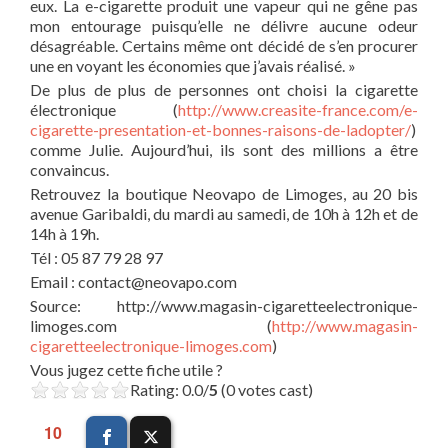
eux. La e-cigarette produit une vapeur qui ne gêne pas
mon entourage puisqu’elle ne délivre aucune odeur
désagréable. Certains même ont décidé de s’en procurer
une en voyant les économies que j’avais réalisé. »
De plus de plus de personnes ont choisi la cigarette
électronique (
http://www.creasite-france.com/e-
cigarette-presentation-et-bonnes-raisons-de-ladopter/
)
comme Julie. Aujourd’hui, ils sont des millions a être
convaincus.
Retrouvez la boutique Neovapo de Limoges, au 20 bis
avenue Garibaldi, du mardi au samedi, de 10h à 12h et de
14h à 19h.
Tél : 05 87 79 28 97
Email : contact@neovapo.com
Source: http://www.magasin-cigaretteelectronique-
limoges.com (
http://www.magasin-
cigaretteelectronique-limoges.com
)
Vous jugez cette fiche utile ?
Rating: 0.0/
5
(0 votes cast)
10