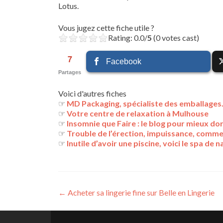
Lotus.
Vous jugez cette fiche utile ?
Rating: 0.0/
5
(0 votes cast)
7
Facebook
Partages
Voici d'autres fiches
☞
MD Packaging, spécialiste des emballage
☞
Votre centre de relaxation à Mulhouse
☞
Insomnie que Faire : le blog pour mieux do
☞
Trouble de l’érection, impuissance, commen
☞
Inutile d’avoir une piscine, voici le spa de 
Navigation
←
Acheter sa lingerie fine sur Belle en Lingerie
des