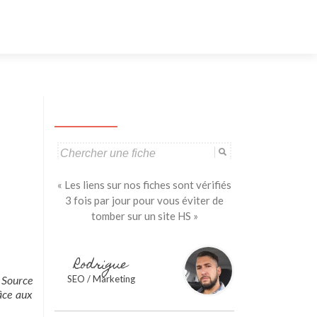
Aller
au
contenu
principal
Search
for:
« Les liens sur nos fiches sont vérifiés
3 fois par jour pour vous éviter de
tomber sur un site HS »
Rodrigue
a Source
SEO / Marketing
râce aux