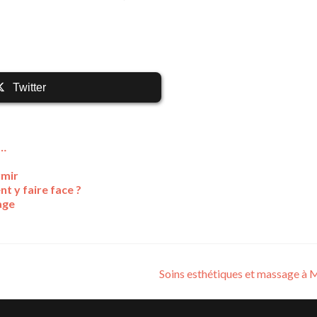
Twitter
s…
rmir
t y faire face ?
nage
Soins esthétiques et massage à