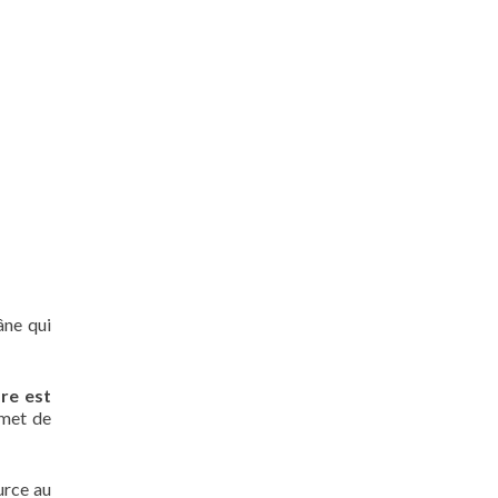
âne qui
bre est
rmet de
ource au