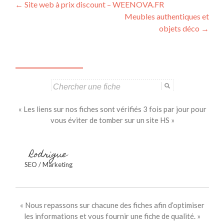
Navigation
←
Site web à prix discount – WEENOVA.FR
Meubles authentiques et
des
objets déco
→
articles
Search
for:
« Les liens sur nos fiches sont vérifiés 3 fois par jour pour
vous éviter de tomber sur un site HS »
Rodrigue
SEO / Marketing
« Nous repassons sur chacune des fiches afin d’optimiser
les informations et vous fournir une fiche de qualité. »