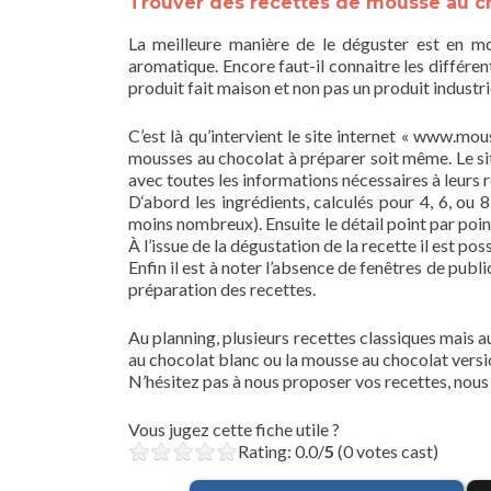
Trouver des recettes de mousse au ch
La meilleure manière de le déguster est en mo
aromatique. Encore faut-il connaitre les différe
produit fait maison et non pas un produit industri
C’est là qu’intervient le site internet « www.mo
mousses au chocolat à préparer soit même. Le sit
avec toutes les informations nécessaires à leurs r
D‘abord les ingrédients, calculés pour 4, 6, ou 8 
moins nombreux). Ensuite le détail point par poin
À l’issue de la dégustation de la recette il est po
Enfin il est à noter l’absence de fenêtres de publi
préparation des recettes.
Au planning, plusieurs recettes classiques mais 
au chocolat blanc ou la mousse au chocolat vers
N’hésitez pas à nous proposer vos recettes, nous le
Vous jugez cette fiche utile ?
Rating: 0.0/
5
(0 votes cast)