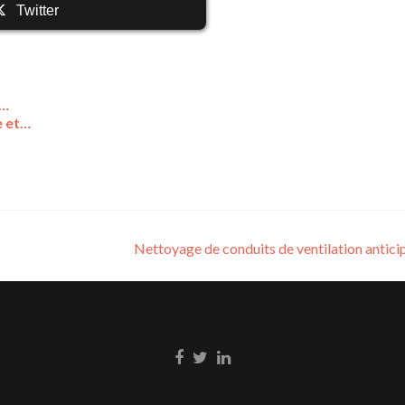
Twitter
n…
e et…
Nettoyage de conduits de ventilation antici