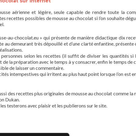
ocolat sur internet
usse aérienne et légère, seule capable de rendre toute la com
ntes recettes possibles de mousse au chocolat si l’on souhaite dégu
el.
usse-au-chocolat.eu » qui présente de manière didactique dix rece
e au demeurant très dépouillé et d’une clarté enfantine, présente c
éalisations.
personnes selon les recettes (il suffit de diviser les quantités si 
t de la préparation avec le temps à y consacrer, enfin le temps de c
ssible de laisser un commentaire.
cités intempestives qui irritent au plus haut point lorsque l’on est e
aussi des recettes plus originales de mousse au chocolat comme la
ion Dukan.
s testerons avec plaisir et les publierons sur le site.