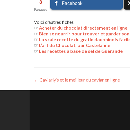
8
Facebook
Partages
Voici d'autres fiches
☞
Acheter du chocolat directement en ligne
☞
Bien se nourrir pour trouver et garder so
☞
La vraie recette du gratin dauphinois facil
☞
L’art du Chocolat, par Castelanne
☞
Les recettes à base de sel de Guérande
Navigation
←
Caviarly’s et le meilleur du caviar en ligne
des
articles