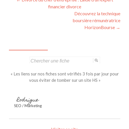
Navigation
financier divorce
des
Découvrez la technique
articles
boursière rémunératrice
HorizonBourse
→
Search
for:
« Les liens sur nos fiches sont vérifiés 3 fois par jour pour
vous éviter de tomber sur un site HS »
Rodrigue
SEO / Marketing