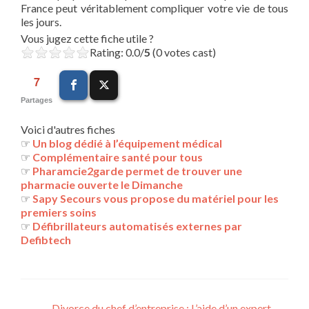
France peut véritablement compliquer votre vie de tous
les jours.
Vous jugez cette fiche utile ?
Rating: 0.0/
5
(0 votes cast)
7
Partages
Voici d'autres fiches
☞
Un blog dédié à l’équipement médical
☞
Complémentaire santé pour tous
☞
Pharamcie2garde permet de trouver une
pharmacie ouverte le Dimanche
☞
Sapy Secours vous propose du matériel pour les
premiers soins
☞
Défibrillateurs automatisés externes par
Defibtech
←
Divorce du chef d’entreprise : L’aide d’un expert