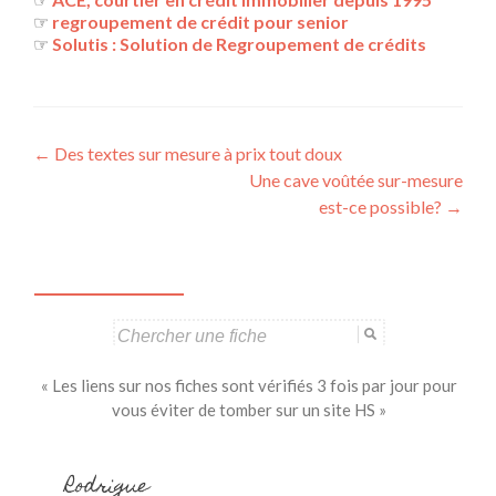
☞
regroupement de crédit pour senior
☞
Solutis : Solution de Regroupement de crédits
Navigation
←
Des textes sur mesure à prix tout doux
Une cave voûtée sur-mesure
des
est-ce possible?
→
articles
Search
for:
« Les liens sur nos fiches sont vérifiés 3 fois par jour pour
vous éviter de tomber sur un site HS »
Rodrigue