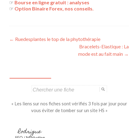
☞
Bourse en ligne gratuit : analyses
☞
Option Binaire Forex, nos conseils.
Navigation
←
Ruedesplantes le top de la phytothérapie
Bracelets-Elastique : La
des
mode est au fait main
→
articles
Search
for:
« Les liens sur nos fiches sont vérifiés 3 fois par jour pour
vous éviter de tomber sur un site HS »
Rodrigue
SEO / Marketing