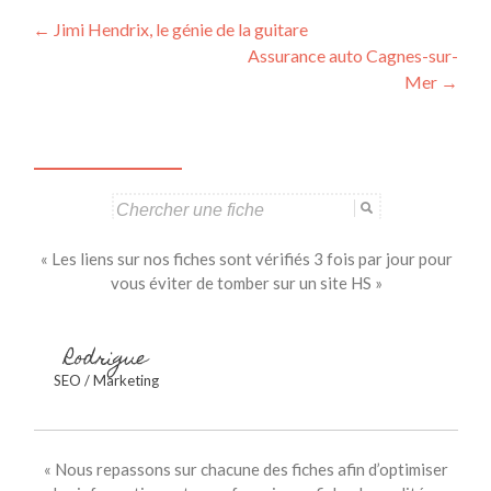
Navigation
←
Jimi Hendrix, le génie de la guitare
Assurance auto Cagnes-sur-
des
Mer
→
articles
Search
for:
« Les liens sur nos fiches sont vérifiés 3 fois par jour pour
vous éviter de tomber sur un site HS »
Rodrigue
SEO / Marketing
« Nous repassons sur chacune des fiches afin d’optimiser