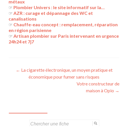
métaux
☞
Plombier Univers : le site informatif sur la…
☞
AZR : curage et dépannage des WC et
canalisations
☞
Chauffe-eau concept : remplacement, réparation
en région parisienne
☞
Artisan plombier sur Paris intervenant en urgence
24h24 et 7j7
Navigation
←
La cigarette électronique, un moyen pratique et
économique pour fumer sans risques
des
Votre constructeur de
articles
maison à Opio
→
Search