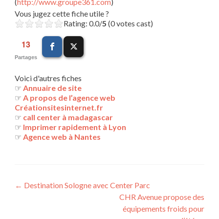
(
http://www.groupe361.com
)
Vous jugez cette fiche utile ?
Rating: 0.0/
5
(0 votes cast)
13
Partages
Voici d'autres fiches
☞
Annuaire de site
☞
A propos de l’agence web
Créationsitesinternet.fr
☞
call center à madagascar
☞
Imprimer rapidement à Lyon
☞
Agence web à Nantes
Navigation
←
Destination Sologne avec Center Parc
CHR Avenue propose des
des
équipements froids pour