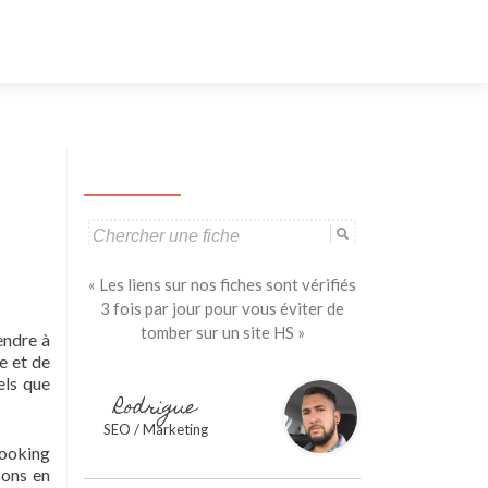
Aller
au
contenu
principal
Search
for:
« Les liens sur nos fiches sont vérifiés
3 fois par jour pour vous éviter de
tomber sur un site HS »
endre à
e et de
els que
Rodrigue
SEO / Marketing
looking
sons en