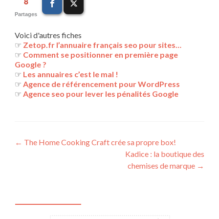
8
Partages
Voici d'autres fiches
☞
Zetop.fr l’annuaire français seo pour sites…
☞
Comment se positionner en première page
Google ?
☞
Les annuaires c’est le mal !
☞
Agence de référencement pour WordPress
☞
Agence seo pour lever les pénalités Google
Navigation
←
The Home Cooking Craft crée sa propre box!
Kadice : la boutique des
des
chemises de marque
→
articles