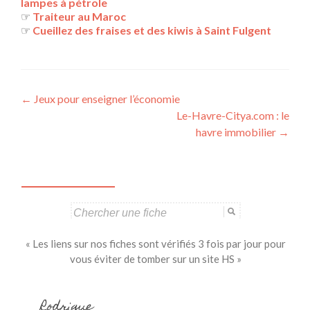
lampes à pétrole
☞
Traiteur au Maroc
☞
Cueillez des fraises et des kiwis à Saint Fulgent
Navigation
←
Jeux pour enseigner l’économie
Le-Havre-Citya.com : le
des
havre immobilier
→
articles
Search
for:
« Les liens sur nos fiches sont vérifiés 3 fois par jour pour
vous éviter de tomber sur un site HS »
Rodrigue