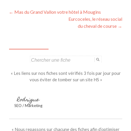
Navigation
←
Mas du Grand Vallon votre hôtel à Mougins
Eurcoceles, le réseau social
des
du cheval de course
→
articles
Search
for:
« Les liens sur nos fiches sont vérifiés 3 fois par jour pour
vous éviter de tomber sur un site HS »
Rodrigue
SEO / Marketing
« Nous repassons sur chacune des fiches afin d’optimiser