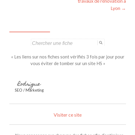
articles
travaux de rénovation à
Lyon
→
Search
for:
« Les liens sur nos fiches sont vérifiés 3 fois par jour pour
vous éviter de tomber sur un site HS »
Rodrigue
SEO / Marketing
Visiter ce site