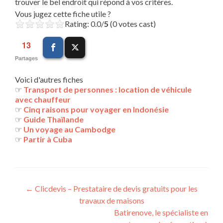
trouver le bel endroit qui répond à vos critères.
Vous jugez cette fiche utile ?
Rating: 0.0/
5
(0 votes cast)
13
Partages
Voici d'autres fiches
☞
Transport de personnes : location de véhicule
avec chauffeur
☞
Cinq raisons pour voyager en Indonésie
☞
Guide Thaïlande
☞
Un voyage au Cambodge
☞
Partir à Cuba
Navigation
←
Clicdevis – Prestataire de devis gratuits pour les
travaux de maisons
des
Batirenove, le spécialiste en