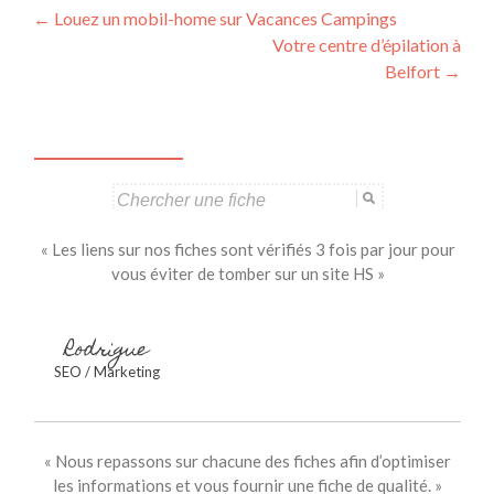
Navigation
←
Louez un mobil-home sur Vacances Campings
Votre centre d’épilation à
des
Belfort
→
articles
Search
for:
« Les liens sur nos fiches sont vérifiés 3 fois par jour pour
vous éviter de tomber sur un site HS »
Rodrigue
SEO / Marketing
« Nous repassons sur chacune des fiches afin d’optimiser
les informations et vous fournir une fiche de qualité. »