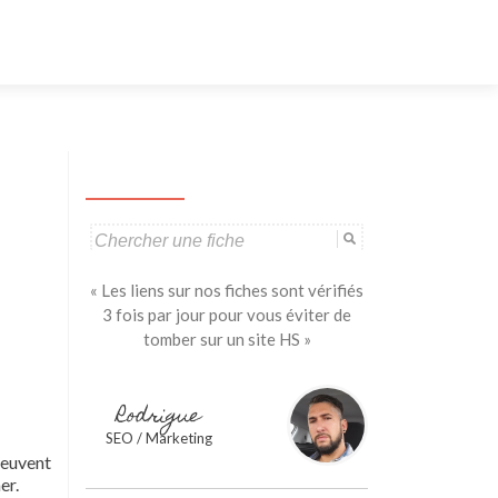
Aller
au
contenu
principal
Search
for:
« Les liens sur nos fiches sont vérifiés
3 fois par jour pour vous éviter de
tomber sur un site HS »
Rodrigue
SEO / Marketing
peuvent
er.