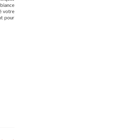
mbiance
é votre
nt pour