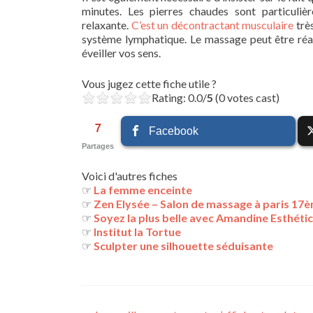
minutes. Les pierres chaudes sont particuliè
relaxante.
C’est un décontractant musculaire
très
système lymphatique. Le massage peut être réal
éveiller vos sens.
Vous jugez cette fiche utile ?
Rating: 0.0/
5
(0 votes cast)
7
Facebook
Partages
Voici d'autres fiches
☞
La femme enceinte
☞
Zen Elysée – Salon de massage à paris 17
☞
Soyez la plus belle avec Amandine Esthétic
☞
Institut la Tortue
☞
Sculpter une silhouette séduisante