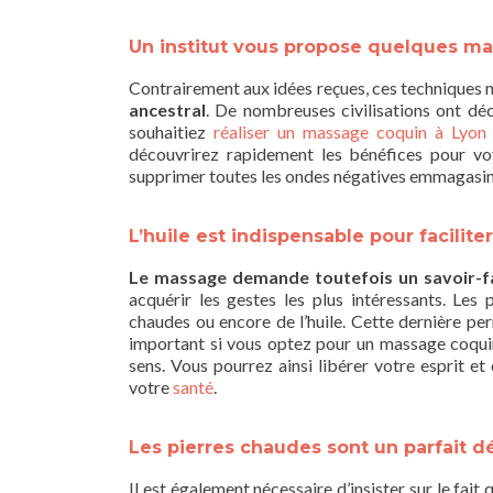
Un institut vous propose quelques ma
Contrairement aux idées reçues, ces techniques n
ancestral
. De nombreuses civilisations ont dé
souhaitiez
réaliser un massage coquin à Lyon
découvrirez rapidement les bénéfices pour vot
supprimer toutes les ondes négatives emmagasinée
L’huile est indispensable pour facili
Le massage demande toutefois un savoir-f
acquérir les gestes les plus intéressants. Le
chaudes ou encore de l’huile. Cette dernière per
important si vous optez pour un massage coquin p
sens. Vous pourrez ainsi libérer votre esprit e
votre
santé
.
Les pierres chaudes sont un parfait d
Il est également nécessaire d’insister sur le fait