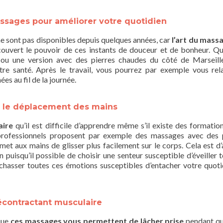
ssages pour améliorer votre quotidien
e sont pas disponibles depuis quelques années, car
l’art du mass
couvert le pouvoir de ces instants de douceur et de bonheur. Q
ou une version avec des pierres chaudes du côté de Marseill
re santé. Après le travail, vous pourrez par exemple vous rel
s au fil de la journée.
ter le déplacement des mains
aire
qu’il est difficile d’apprendre même s’il existe des formatio
s professionnels proposent par exemple des massages avec des 
met aux mains de glisser plus facilement sur le corps. Cela est d’a
uisqu’il possible de choisir une senteur susceptible d’éveiller t
t chasser toutes ces émotions susceptibles d’entacher votre quoti
écontractant musculaire
 que
ces massages vous permettent de lâcher prise
pendant q