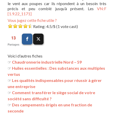
le vent aux poupes car ils répondent à un besoin très
précis et peu comblé jusqu’à présent. Les
VN:F
[1.9.22_1171]
Vous jugez cette fiche utile ?
Rating: 4.5/
5
(1 vote cast)
13
Partages
Voici d'autres fiches
☞
Chaudronnerie industrielle Nord – 59
☞
Huiles essentielles : Des substances aux multiples
vertus
☞
Les qualités indispensables pour réussir à gérer
une entreprise
☞
Comment transférer le siège social de votre
société sans difficulté ?
☞
Des campements érigés en une fraction de
seconde