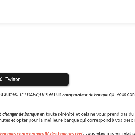
Twitter
 ou autres,
est un
qui vous con
comparateur de banque
ICI BANQUES
et
changer de banque
en toute sérénité et cela ne vous prend pas du
utes et opter pour la meilleure banque qui correspond à vos besoi
, vous êtes mis en relati
cibanques.com/comparatif-des-banques.php
)