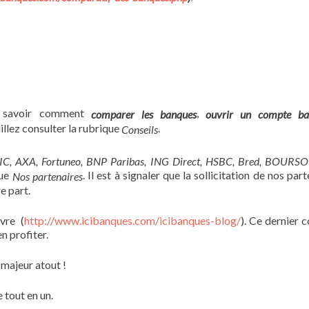
ur savoir comment
,
comparer les banques
ouvrir un compte ba
uillez consulter la rubrique
.
Conseils
IC
, AXA, Fortuneo, BNP Paribas, ING Direct, HSBC, Bred, BOUR
que
. Il est à signaler que la sollicitation de nos par
Nos partenaires
e part.
ivre (
http://www.icibanques.com/icibanques-blog/
). Ce dernier c
n profiter.
 majeur atout !
 tout en un.