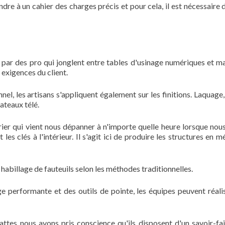
dre à un cahier des charges précis et pour cela, il est nécessaire d
 par des pro qui jonglent entre tables d'usinage numériques et m
 exigences du client.
nnel, les artisans s'appliquent également sur les finitions. Laquage,
lateaux télé.
rier qui vient nous dépanner à n'importe quelle heure lorsque nou
s clés à l'intérieur. Il s'agit ici de produire les structures en mé
 habillage de fauteuils selon les méthodes traditionnelles.
e performante et des outils de pointe, les équipes peuvent réali
 pattes nous avons pris conscience qu'ils disposent d'un savoir-fai