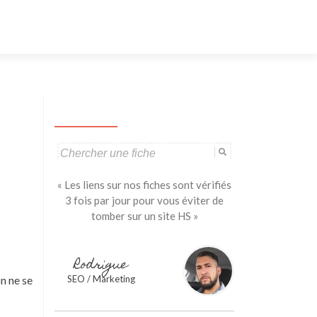
Aller
au
contenu
principal
Search
for:
« Les liens sur nos fiches sont vérifiés
3 fois par jour pour vous éviter de
tomber sur un site HS »
Rodrigue
on ne se
SEO / Marketing