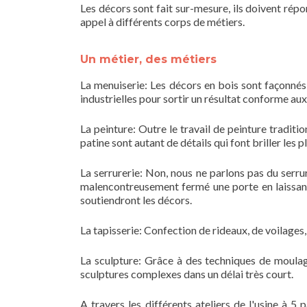
Les décors sont fait sur-mesure, ils doivent répon
appel à différents corps de métiers.
Un métier, des métiers
La menuiserie: Les décors en bois sont façonnés
industrielles pour sortir un résultat conforme aux
La peinture: Outre le travail de peinture traditio
patine sont autant de détails qui font briller les p
La serrurerie: Non, nous ne parlons pas du serru
malencontreusement fermé une porte en laissant le
soutiendront les décors.
La tapisserie: Confection de rideaux, de voilages,
La sculpture: Grâce à des techniques de moulag
sculptures complexes dans un délai très court.
A travers les différents ateliers de l'usine à 5