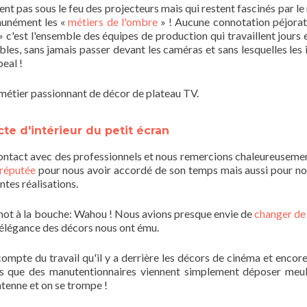
ent pas sous le feu des projecteurs mais qui restent fascinés par l
mmunément les «
métiers de l'ombre
» ! Aucune connotation péjorat
 c'est l'ensemble des équipes de production qui travaillent jours e
bles, sans jamais passer devant les caméras et sans lesquelles les
eal !
 métier passionnant de décor de plateau TV.
cte d'intérieur du petit écran
contact avec des professionnels et nous remercions chaleureusemen
 réputée
pour nous avoir accordé de son temps mais aussi pour no
ntes réalisations.
mot à la bouche: Wahou ! Nous avions presque envie de
changer de
 l'élégance des décors nous ont ému.
 compte du travail qu'il y a derrière les décors de cinéma et encor
s que des manutentionnaires viennent simplement déposer meu
ntenne et on se trompe !