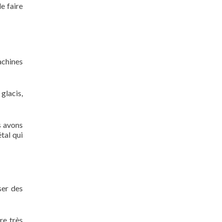
e faire
achines
 glacis,
s avons
tal qui
ser des
re très