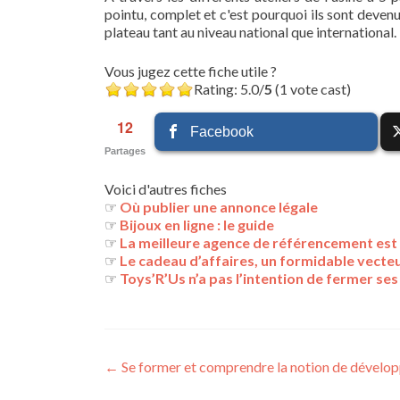
pointu, complet et c'est pourquoi ils sont deve
plateau tant au niveau national que international.
Vous jugez cette fiche utile ?
Rating: 5.0/
5
(1 vote cast)
12
Facebook
Partages
Voici d'autres fiches
☞
Où publier une annonce légale
☞
Bijoux en ligne : le guide
☞
La meilleure agence de référencement est 
☞
Le cadeau d’affaires, un formidable vect
☞
Toys’R’Us n’a pas l’intention de fermer se
Navigation
←
Se former et comprendre la notion de dévelo