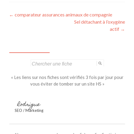
Navigation
←
comparateur assurances animaux de compagnie
Sel détachant à l’oxygène
des
actif
→
articles
Search
for:
« Les liens sur nos fiches sont vérifiés 3 fois par jour pour
vous éviter de tomber sur un site HS »
Rodrigue
SEO / Marketing