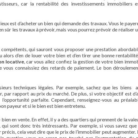
isseurs, car la rentabilité des investissements immobiliers e
 mieux est d’acheter un bien qui demande des travaux. Vous le payere
n sûr les travaux à prévoir, mais vous pourrez prévoir de réaliser u
t compétents, qui sauront vous proposer une prestation abordabl
u alors d’en de louer votre bien et d’en tirer une bonne rentabilité
on locative
, car vous allez confiez la gestion de votre bien immobi
ue vous connaissiez des retards de paiement. Le bon déroulemen
lusieurs techniques légales. Par exemple, sachez que les biens 
r, par rapport au prix du marché. De plus, si votre objectif est d’
t l’opportunité parfaite. Cependant, renseignez-vous au préalabl
 bon payeur et si le bien est bien entretenu.
e bien en vente. En effet, il y a des quartiers qui prennent de la val
, qui sont donc très intéressants. Par exemple, si vous savez que l
 précis, cela veut dire que le prix de l’immobilier peut augmenter. 
 le quartier, vous ne serez pas touché par l’augmentation du 