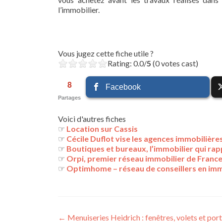
l’immobilier.
Vous jugez cette fiche utile ?
Rating: 0.0/
5
(0 votes cast)
8
Facebook
Partages
Voici d'autres fiches
☞
Location sur Cassis
☞
Cécile Duflot vise les agences immobilières
☞
Boutiques et bureaux, l’immobilier qui ra
☞
Orpi, premier réseau immobilier de Franc
☞
Optimhome – réseau de conseillers en imm
Navigation
←
Menuiseries Heidrich : fenêtres, volets et por