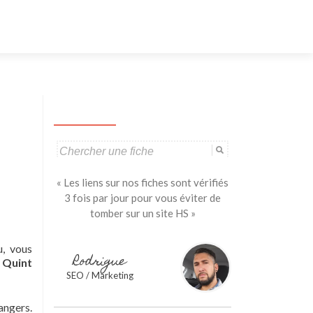
Aller
au
contenu
principal
Search
for:
« Les liens sur nos fiches sont vérifiés
3 fois par jour pour vous éviter de
tomber sur un site HS »
u, vous
Rodrigue
 Quint
SEO / Marketing
angers.