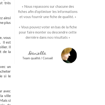
st très
« Nous repassons sur chacune des
fiches afin d’optimiser les informations
et vous fournir une fiche de qualité. »
z ainsi
ne plus
« Vous pouvez voter en bas de la fiche
pour faire monter ou descendre cette
e, vous
dernière dans nos résultats »
. Il est
lier. Il
t de la
Daniella
Team qualité / Conseil
avec un
acheter
e si le
eur avec
a ville
Mais si
prix de