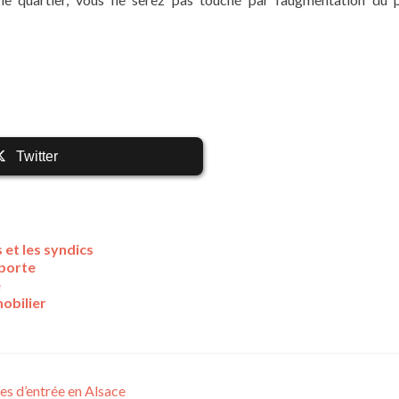
Twitter
 et les syndics
pporte
e
obilier
tes d’entrée en Alsace