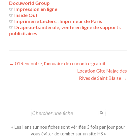
Docuworld Group
☞
Impression en ligne
☞
Inside Out
☞
Imprimerie Leclerc : Imprimeur de Paris
☞
Drapeau-banderole, vente en ligne de supports
publicitaires
Navigation
←
01Rencontre, l’annuaire de rencontre gratuit
Location Gite Najac des
des
Rives de Saint Blaise
→
articles
Search
for:
« Les liens sur nos fiches sont vérifiés 3 fois par jour pour
vous éviter de tomber sur un site HS »