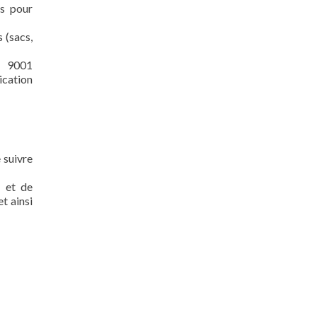
es pour
 (sacs,
 9001
ication
 suivre
s et de
t ainsi