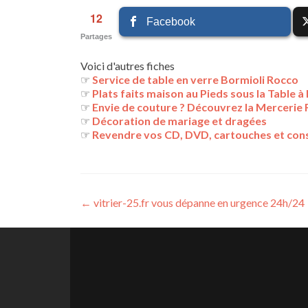
12
Facebook
Partages
Voici d'autres fiches
☞
Service de table en verre Bormioli Rocco
☞
Plats faits maison au Pieds sous la Table 
☞
Envie de couture ? Découvrez la Mercerie
☞
Décoration de mariage et dragées
☞
Revendre vos CD, DVD, cartouches et cons
Navigation
←
vitrier-25.fr vous dépanne en urgence 24h/24
des
articles