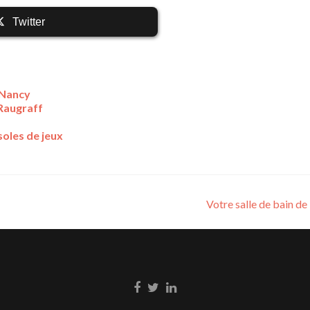
Twitter
à Nancy
 Raugraff
oles de jeux
Votre salle de bain de