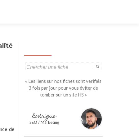
Aller
au
contenu
principal
lité
Search
for:
« Les liens sur nos fiches sont vérifiés
3 fois par jour pour vous éviter de
tomber sur un site HS »
Rodrigue
SEO / Marketing
ance de