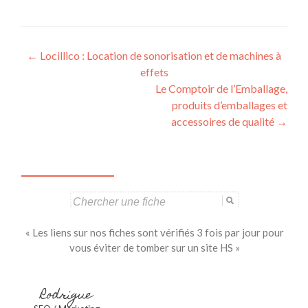
Navigation
←
Locillico : Location de sonorisation et de machines à
effets
des
Le Comptoir de l’Emballage,
articles
produits d’emballages et
accessoires de qualité
→
Search
for:
« Les liens sur nos fiches sont vérifiés 3 fois par jour pour
vous éviter de tomber sur un site HS »
Rodrigue