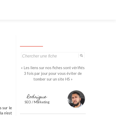
Aller
au
contenu
principal
Search
for:
« Les liens sur nos fiches sont vérifiés
3 fois par jour pour vous éviter de
tomber sur un site HS »
Rodrigue
SEO / Marketing
 sur le
a n’est