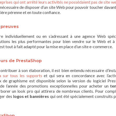
prises qui ont arrêté leurs activités ne possédaient pas de site w
nc nécessaire de disposer d’un site Web pour pouvoir toucher davan
ère pérenne et en toute confiance.
s preuves
re individuellement ou en s’adressant à une agence Web spéci
utions les plus performantes pour bien vendre sur le Web et à 
est tout à fait adapté pour la mise en place d’un site e-commerce.
teurs de PrestaShop
ntribuer à son élaboration, il est bien entendu nécessaire d’insta
a sur tous les supports
et qui sera en concordance avec l’acti
ix de graphisme est disponible selon la version du logiciel Pre
ng de l’année des promotions exceptionnelles pour acheter un
te
rborer un look pro qui attirera de nombreux clients. Pour compl
rger des
logos et bannières
qui ont été spécialement construits p
staShop