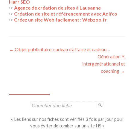
Harr SEO
☞
Agence de création de sites à Lausanne
☞
Création de site et référencement avec Adifco
☞
Créez un site Web facilement : Webzoo.fr
Navigation
←
Objet publicitaire, cadeau d’affaire et cadeau…
Génération Y,
des
intergénérationnel et
articles
coaching
→
Search
for:
« Les liens sur nos fiches sont vérifiés 3 fois par jour pour
vous éviter de tomber sur un site HS »