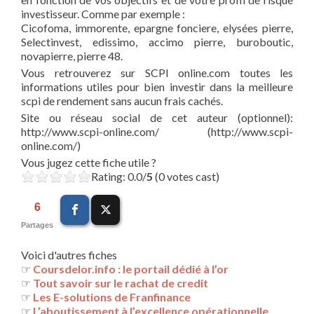
investisseur. Comme par exemple :
Cicofoma, immorente, epargne fonciere, elysées pierre,
Selectinvest, edissimo, accimo pierre, buroboutic,
novapierre, pierre 48.
Vous retrouverez sur SCPI online.com toutes les
informations utiles pour bien investir dans la meilleure
scpi de rendement sans aucun frais cachés.
Site ou réseau social de cet auteur (optionnel):
http://www.scpi-online.com/ (http://www.scpi-
online.com/)
Vous jugez cette fiche utile ?
Rating: 0.0/
5
(0 votes cast)
6
Partages
Voici d'autres fiches
☞
Coursdelor.info : le portail dédié à l’or
☞
Tout savoir sur le rachat de credit
☞
Les E-solutions de Franfinance
☞
L’aboutissement à l’excellence opérationnelle