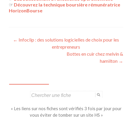
☞
Découvrez la technique boursière rémunératrice
HorizonBourse
Navigation
←
Infoclip : des solutions logicielles de choix pour les
entrepreneurs
des
Bottes en cuir chez melvin &
articles
hamilton
→
Search
for:
« Les liens sur nos fiches sont vérifiés 3 fois par jour pour
vous éviter de tomber sur un site HS »