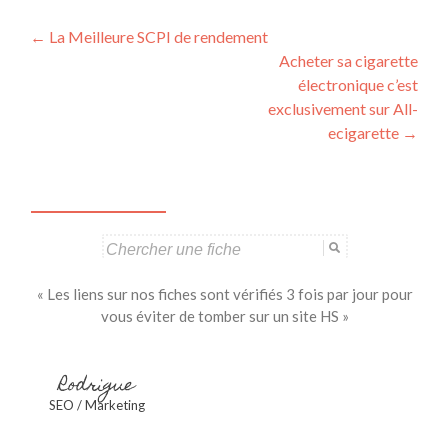
Navigation
←
La Meilleure SCPI de rendement
Acheter sa cigarette
des
électronique c’est
articles
exclusivement sur All-
ecigarette
→
Search
for:
« Les liens sur nos fiches sont vérifiés 3 fois par jour pour
vous éviter de tomber sur un site HS »
Rodrigue
SEO / Marketing