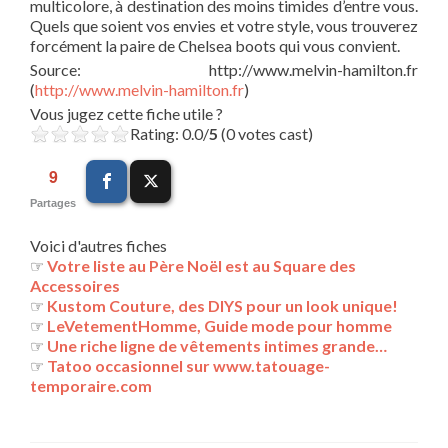
multicolore, à destination des moins timides d’entre vous.
Quels que soient vos envies et votre style, vous trouverez
forcément la paire de Chelsea boots qui vous convient.
Source: http://www.melvin-hamilton.fr
(
http://www.melvin-hamilton.fr
)
Vous jugez cette fiche utile ?
Rating: 0.0/
5
(0 votes cast)
9
Partages
Voici d'autres fiches
☞
Votre liste au Père Noël est au Square des
Accessoires
☞
Kustom Couture, des DIYS pour un look unique!
☞
LeVetementHomme, Guide mode pour homme
☞
Une riche ligne de vêtements intimes grande…
☞
Tatoo occasionnel sur www.tatouage-
temporaire.com