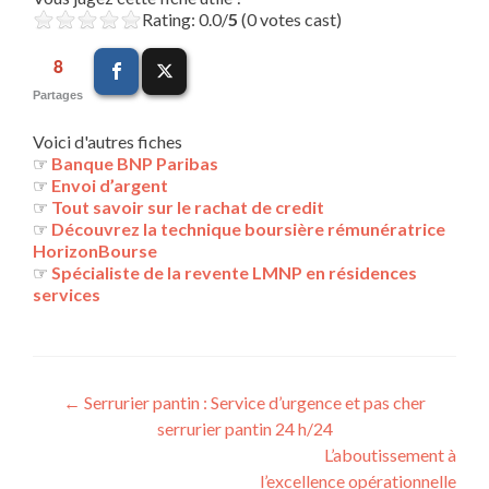
Rating: 0.0/
5
(0 votes cast)
8
Partages
Voici d'autres fiches
☞
Banque BNP Paribas
☞
Envoi d’argent
☞
Tout savoir sur le rachat de credit
☞
Découvrez la technique boursière rémunératrice
HorizonBourse
☞
Spécialiste de la revente LMNP en résidences
services
Navigation
←
Serrurier pantin : Service d’urgence et pas cher
serrurier pantin 24 h/24
des
L’aboutissement à
articles
l’excellence opérationnelle