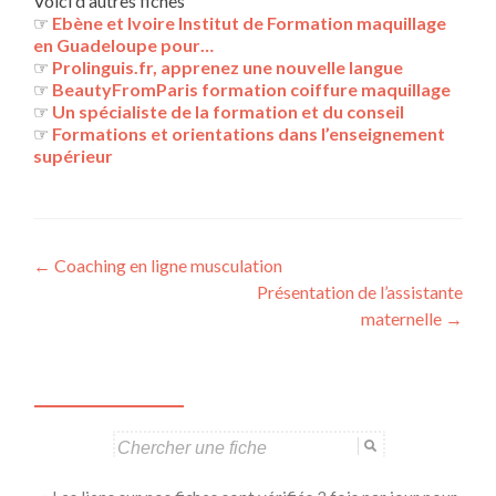
Voici d'autres fiches
☞
Ebène et Ivoire Institut de Formation maquillage
en Guadeloupe pour…
☞
Prolinguis.fr, apprenez une nouvelle langue
☞
BeautyFromParis formation coiffure maquillage
☞
Un spécialiste de la formation et du conseil
☞
Formations et orientations dans l’enseignement
supérieur
Navigation
←
Coaching en ligne musculation
Présentation de l’assistante
des
maternelle
→
articles
Search
for: