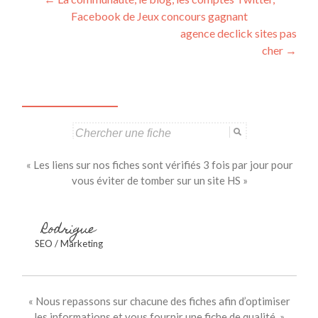
Navigation
Facebook de Jeux concours gagnant
des
agence declick sites pas
articles
cher
→
Search
for:
« Les liens sur nos fiches sont vérifiés 3 fois par jour pour
vous éviter de tomber sur un site HS »
Rodrigue
SEO / Marketing
« Nous repassons sur chacune des fiches afin d’optimiser
les informations et vous fournir une fiche de qualité. »