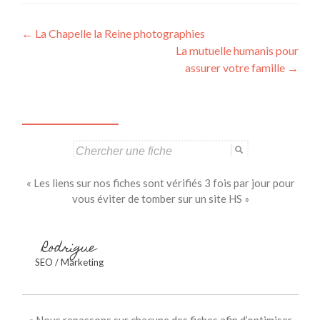
Navigation
←
La Chapelle la Reine photographies
La mutuelle humanis pour
des
assurer votre famille
→
articles
Search
for:
« Les liens sur nos fiches sont vérifiés 3 fois par jour pour
vous éviter de tomber sur un site HS »
Rodrigue
SEO / Marketing