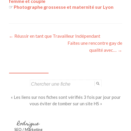
femme et couple
☞
Photographe grossesse et maternité sur Lyon
Navigation
←
Réussir en tant que Travailleur Indépendant
Faites une rencontre gay de
des
qualité avec…
→
articles
Search
for:
« Les liens sur nos fiches sont vérifiés 3 fois par jour pour
vous éviter de tomber sur un site HS »
Rodrigue
SEO / Marketing