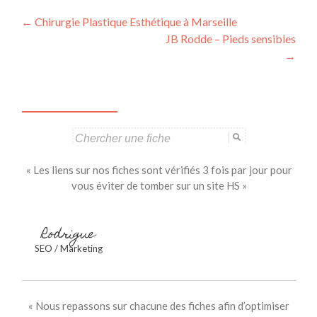
Navigation
←
Chirurgie Plastique Esthétique à Marseille
JB Rodde – Pieds sensibles
des
→
articles
Search
for:
« Les liens sur nos fiches sont vérifiés 3 fois par jour pour
vous éviter de tomber sur un site HS »
Rodrigue
SEO / Marketing
« Nous repassons sur chacune des fiches afin d’optimiser