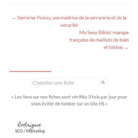
Navigation
←
Serrurier Poissy, une maitrise de la serrurerie et de la
sécurité
des
My Sexy Bikini: marque
articles
française de maillots de bain
et bikinis
→
Search
for:
« Les liens sur nos fiches sont vérifiés 3 fois par jour pour
vous éviter de tomber sur un site HS »
Rodrigue
SEO / Marketing