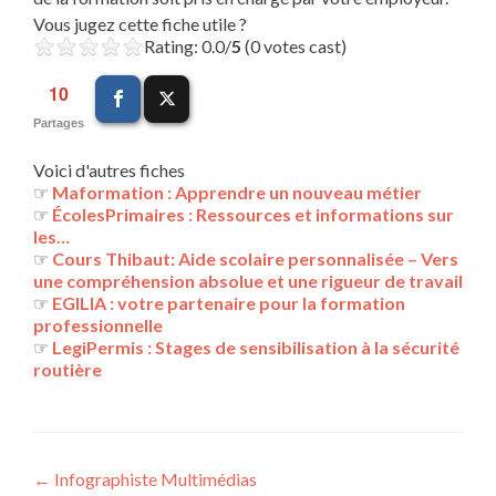
Vous jugez cette fiche utile ?
Rating: 0.0/
5
(0 votes cast)
10
Partages
Voici d'autres fiches
☞
Maformation : Apprendre un nouveau métier
☞
ÉcolesPrimaires : Ressources et informations sur
les…
☞
Cours Thibaut: Aide scolaire personnalisée – Vers
une compréhension absolue et une rigueur de travail
☞
EGILIA : votre partenaire pour la formation
professionnelle
☞
LegiPermis : Stages de sensibilisation à la sécurité
routière
Navigation
←
Infographiste Multimédias