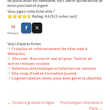
de publication est mensuelle, hors alerte qui nécessite un
envoi ponctuel et urgent.
Vous jugez cette fiche utile ?
Rating: 4.6/
5
(5 votes cast)
15
Partages
Voici d'autres fiches
☞
Création et référencement de sites web à
Waterloo.
☞
2doc.net : Raccourcir une url pour Twitter et
autres réseaux sociaux
☞
Solutions informatique et internet sur-mesure
☞
Site coup d’oeil et formation joomla
☞
Logiciel relation client, pour bien gérer la clientèle
Navigation
←
Voyance gratuite en ligne
Psychologue clinicienne à
Paris
→