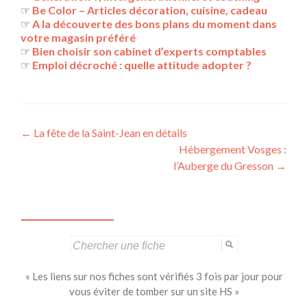
☞
Be Color – Articles décoration, cuisine, cadeau
☞
A la découverte des bons plans du moment dans
votre magasin préféré
☞
Bien choisir son cabinet d’experts comptables
☞
Emploi décroché : quelle attitude adopter ?
Navigation
←
La fête de la Saint-Jean en détails
Hébergement Vosges :
des
l’Auberge du Gresson
→
articles
Search
for:
« Les liens sur nos fiches sont vérifiés 3 fois par jour pour
vous éviter de tomber sur un site HS »