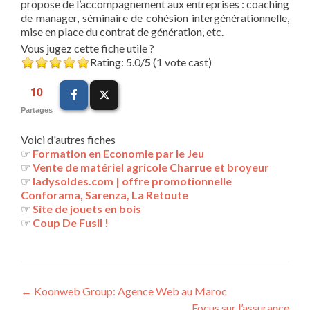
propose de l’accompagnement aux entreprises : coaching
de manager, séminaire de cohésion intergénérationnelle,
mise en place du contrat de génération, etc.
Vous jugez cette fiche utile ?
Rating: 5.0/
5
(1 vote cast)
10
Partages
Voici d'autres fiches
☞
Formation en Economie par le Jeu
☞
Vente de matériel agricole Charrue et broyeur
☞
ladysoldes.com | offre promotionnelle
Conforama, Sarenza, La Retoute
☞
Site de jouets en bois
☞
Coup De Fusil !
Navigation
←
Koonweb Group: Agence Web au Maroc
Focus sur l’assurance