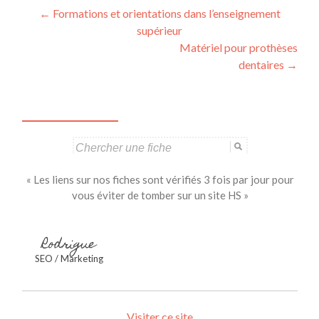
Navigation
←
Formations et orientations dans l’enseignement
supérieur
des
Matériel pour prothèses
articles
dentaires
→
Search
for:
« Les liens sur nos fiches sont vérifiés 3 fois par jour pour
vous éviter de tomber sur un site HS »
Rodrigue
SEO / Marketing
Visiter ce site