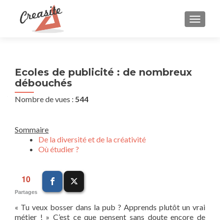
AFFIC
Ecoles de publicité : de nombreux
débouchés
Nombre de vues :
544
Sommaire
De la diversité et de la créativité
Où étudier ?
10
Partages
« Tu veux bosser dans la pub ? Apprends plutôt un vrai
métier ! » C’est ce que pensent sans doute encore de