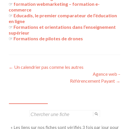
☞
formation webmarketing – formation e-
commerce
☞
Educadis, le premier comparateur de l’éducation
en ligne
☞
Formations et orientations dans l’enseignement
supérieur
☞
Formations de pilotes de drones
Navigation
←
Un calendrier pas comme les autres
Agence web –
des
Référencement Payant
→
articles
Search
for:
« Les liens sur nos fiches sont vérifiés 3 fois par jour pour