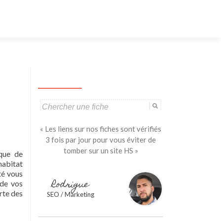
Aller
au
contenu
principal
Search
for:
« Les liens sur nos fiches sont vérifiés
3 fois par jour pour vous éviter de
tomber sur un site HS »
 que de
habitat
té vous
Rodrigue
 de vos
rte des
SEO / Marketing