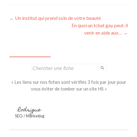
Navigation
←
Un institut qui prend soin de votre beauté
En quoi un tchat gay peut-il
des
venir en aide aux…
→
articles
Search
for:
« Les liens sur nos fiches sont vérifiés 3 fois par jour pour
vous éviter de tomber sur un site HS »
Rodrigue
SEO / Marketing