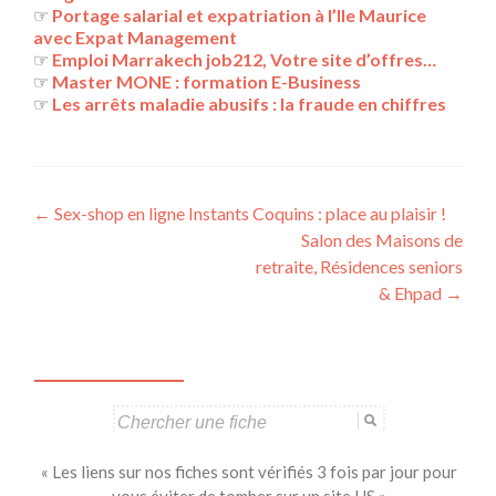
☞
Portage salarial et expatriation à l’Ile Maurice
avec Expat Management
☞
Emploi Marrakech job212, Votre site d’offres…
☞
Master MONE : formation E-Business
☞
Les arrêts maladie abusifs : la fraude en chiffres
Navigation
←
Sex-shop en ligne Instants Coquins : place au plaisir !
Salon des Maisons de
des
retraite, Résidences seniors
articles
& Ehpad
→
Search
for:
« Les liens sur nos fiches sont vérifiés 3 fois par jour pour