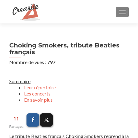
AFFIC
Choking Smokers, tribute Beatles
français
Nombre de vues :
797
Sommaire
Leur répertoire
Les concerts
En savoir plus
11
Partages
Le tribute Beatles français Choking Smokers reprend à la