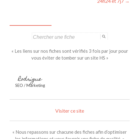
24h24 et 7j7
→
Search
for:
« Les liens sur nos fiches sont vérifiés 3 fois par jour pour
vous éviter de tomber sur un site HS »
Rodrigue
SEO / Marketing
Visiter ce site
« Nous repassons sur chacune des fiches afin d’optimiser
les informations et vous fournir une fiche de qualité. »