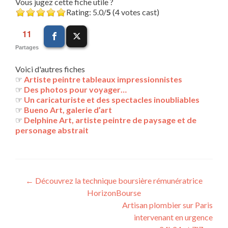
Vous jugez cette fiche utile ?
Rating: 5.0/
5
(4 votes cast)
11
Partages
Voici d'autres fiches
☞
Artiste peintre tableaux impressionnistes
☞
Des photos pour voyager…
☞
Un caricaturiste et des spectacles inoubliables
☞
Bueno Art, galerie d’art
☞
Delphine Art, artiste peintre de paysage et de
personage abstrait
Navigation
←
Découvrez la technique boursière rémunératrice
HorizonBourse
des
Artisan plombier sur Paris
articles
intervenant en urgence