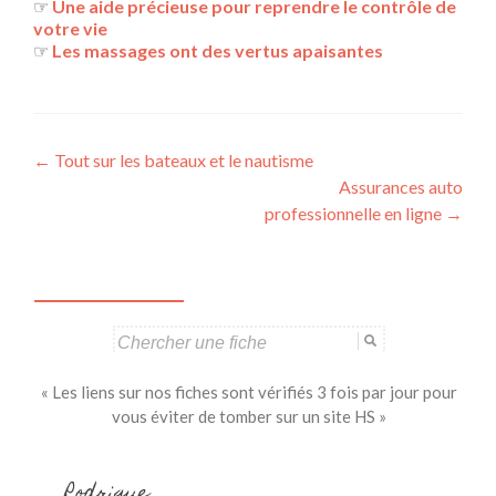
☞
Une aide précieuse pour reprendre le contrôle de
votre vie
☞
Les massages ont des vertus apaisantes
Navigation
←
Tout sur les bateaux et le nautisme
Assurances auto
des
professionnelle en ligne
→
articles
Search
for:
« Les liens sur nos fiches sont vérifiés 3 fois par jour pour
vous éviter de tomber sur un site HS »
Rodrigue