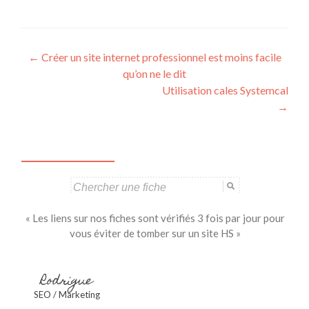
Navigation
←
Créer un site internet professionnel est moins facile
qu’on ne le dit
des
Utilisation cales Systemcal
articles
→
Search
for:
« Les liens sur nos fiches sont vérifiés 3 fois par jour pour
vous éviter de tomber sur un site HS »
Rodrigue
SEO / Marketing