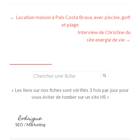
Navigation
←
Location maison à Pals Costa Brava, avec piscine, golf
et plage
des
Interview de Christine du
articles
site energie de vie
→
Search
for:
« Les liens sur nos fiches sont vérifiés 3 fois par jour pour
vous éviter de tomber sur un site HS »
Rodrigue
SEO / Marketing