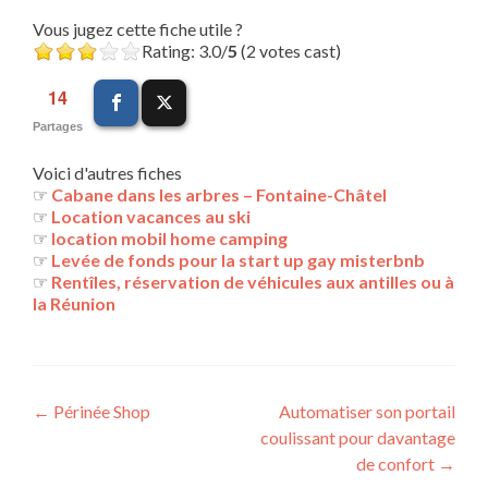
Vous jugez cette fiche utile ?
Rating: 3.0/
5
(2 votes cast)
14
Partages
Voici d'autres fiches
☞
Cabane dans les arbres – Fontaine-Châtel
☞
Location vacances au ski
☞
location mobil home camping
☞
Levée de fonds pour la start up gay misterbnb
☞
Rentîles, réservation de véhicules aux antilles ou à
la Réunion
Navigation
←
Périnée Shop
Automatiser son portail
coulissant pour davantage
des
de confort
→